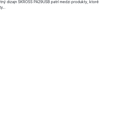
ktný dizajn SKROSS PA29USB patrí medzi produkty, ktoré
ty…