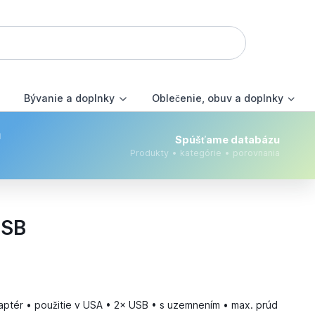
Bývanie a doplnky
Oblečenie, obuv a doplnky
m
Spúšťame databázu
Produkty • kategórie • porovnania
USB
tér • použitie v USA • 2× USB • s uzemnením • max. prúd