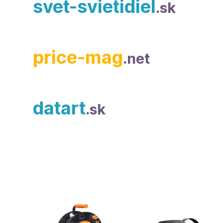
svet-svietidiel
.sk
price-mag
.net
datart
.sk