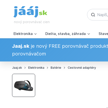
nový porovnávač cien
Elektronika
Dielňa, stavba, záhrada
Stav
Jaaj.sk
je nový FREE porovnávač produkto
porovnávačom
Jaaj.sk
Elektronika
Batérie
Cestovné adaptéry