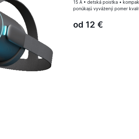
15 A • detská poistka • kompa
ponúkajú vyvážený pomer kvali
od
12
€