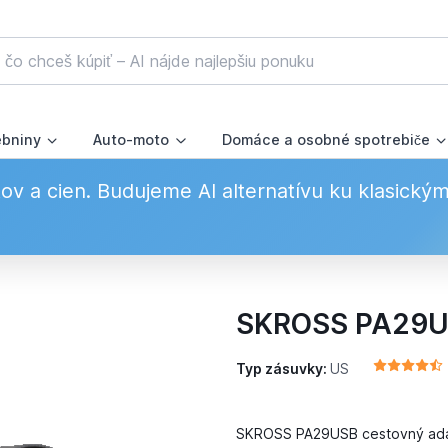
ebniny
Auto-moto
Domáce a osobné spotrebiče
v a cien. Budujeme AI alternatívu ku klasický
SKROSS PA29
Typ zásuvky:
US
SKROSS PA29USB cestovný adap